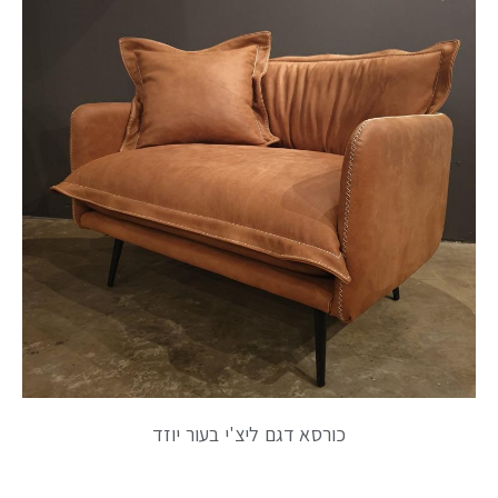
כורסא דגם ליצ'י בעור יוזד