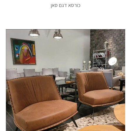
כורסא דגם סאן