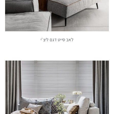
לאב סייט דגם ליצ'י