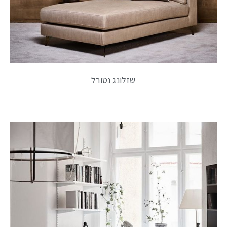
שזלונג נטורל