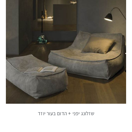
שזלונג יפני + הדום בעור יוזד