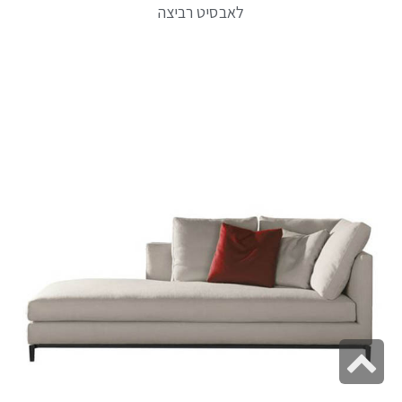
לאבסיט רביצה
גלילה
לראש