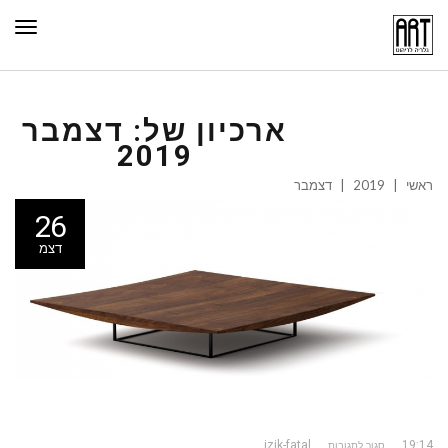
תפר
ארכיון של:
דצמבר
2019
ראשי
|
2019
|
דצמבר
26
דצמ
izik-fatal
19:14
סגור לתגובות