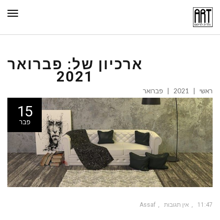
תפר
ארכיון של:
פברואר
2021
ראשי
|
2021
|
פברואר
15
פבר
11:47
אין תגובות
Assaf