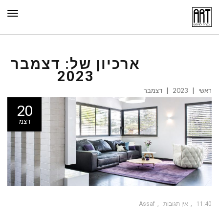
תפר
ארכיון של:
דצמבר
2023
ראשי
|
2023
|
דצמבר
20
דצמ
11:40
אין תגובות
Assaf