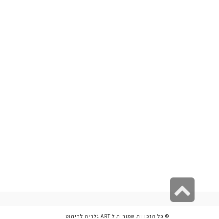
גלילה
לראש
© כל הזכויות שמורות ל ART גלריה לריהוט