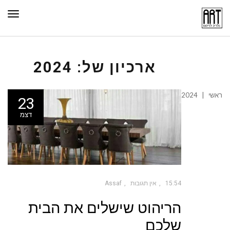
תפר
ארכיון של:
2024
ראשי
|
2024
23
דצמ
15:54
אין תגובות
Assaf
הריהוט שישלים את הבית
שלכם