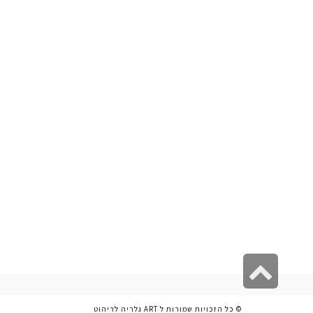
גלילה
לראש
© כל הזכויות שמורות ל ART גלריה לריהוט