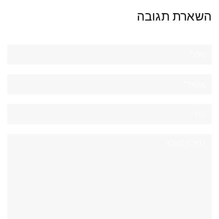
השארת תגובה
שם:*
אימייל*
אתר:
תגובה: