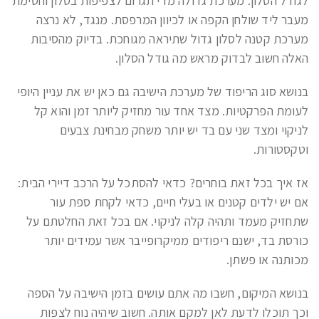
לגודל הסלון. מערכת גדולה מדי תגרום לצפיפות בסלון וחסימת
מעבר ליד שולחן הקפה או לכיוון המרפסת. מנגד, לא נרצה
מערכת קטנה לסלון גדול שתיראה מגוחכת. בדיוק מהסיבות
האלה חשוב לבדוק מראש מה גודל הסלון.
בנושא סוג הריפוד של מערכת הישיבה גם כאן יש את עניין היופי
לעומת הפרקטיות. מצד אחד עור מחזיק ליותר זמן והוא קל
לניקוי ומצד שני עם בד יש יותר משחק מבחינת צבעים
וטקסטורות.
אז איך בכל זאת בוחרים? כדאי להסתכל על הרכב דיירי הבית:
אם יש ילדים קטנים או בעלי חיים, כדאי לקחת ספת עור
שתחזיק מעמד ותהיה קלה לניקוי. אם בכל זאת החלטתם על
כורסת בד, ישנם ריפודים ממיקרופייבר אשר עמידים יותר
מכותנה או פשתן.
בנושא המיקום, חשבו מה אתם עושים בזמן הישיבה על הספה
וכך תוכלו לדעת לאן למקם אותה. חשוב שיהיה נוח לצפות