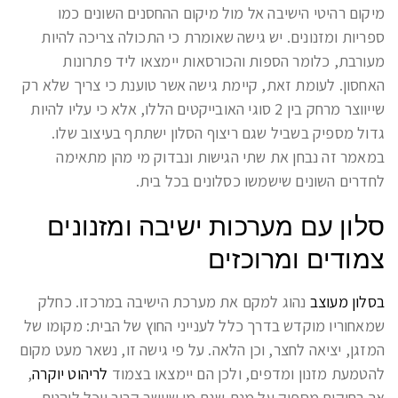
מיקום רהיטי הישיבה אל מול מיקום ההחסנים השונים כמו
ספריות ומזנונים. יש גישה שאומרת כי התכולה צריכה להיות
מעורבת, כלומר הספות והכורסאות יימצאו ליד פתרונות
האחסון. לעומת זאת, קיימת גישה אשר טוענת כי צריך שלא רק
שייווצר מרחק בין 2 סוגי האובייקטים הללו, אלא כי עליו להיות
גדול מספיק בשביל שגם ריצוף הסלון ישתתף בעיצוב שלו.
במאמר זה נבחן את שתי הגישות ונבדוק מי מהן מתאימה
לחדרים השונים שישמשו כסלונים בכל בית.
סלון עם מערכות ישיבה ומזנונים
צמודים ומרוכזים
בסלון מעוצב
נהוג למקם את מערכת הישיבה במרכזו. כחלק
שמאחוריו מוקדש בדרך כלל לענייני החוץ של הבית: מקומו של
המזגן, יציאה לחצר, וכן הלאה. על פי גישה זו, נשאר מעט מקום
להטמעת מזנון ומדפים, ולכן הם יימצאו בצמוד
לריהוט יוקרה
,
אך רחוקים מספיק על מנת שגם מי שיישב קרוב יוכל ליהנות