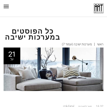
תפר
כל הפוסטים
ב
מערכות ישיבה
ראשי
|
מערכות ישיבה (עמוד 7)
21
יול
izik-fatal
16:32
סגור לתגובות