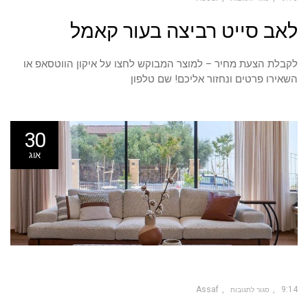
על
לאב סייט רביצה בעור קאמל
לאב
סייט
רביצה
בעור
קאמל
לקבלת הצעת מחיר – למוצר המבוקש לחצו על איקון הווטסאפ או
השאירו פרטים ונחזור אליכם! שם טלפון
30
אוג
Assaf
9:14
סגור לתגובות