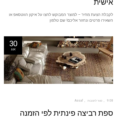
אישית
אישית
לקבלת הצעת מחיר – למוצר המבוקש לחצו על איקון הווטסאפ או
השאירו פרטים ונחזור אליכם! שם טלפון
30
אוג
Assaf
9:08
סגור לתגובות
על
ספת רביצה פינתית לפי הזמנה
ספת
רביצה
פינתית
לפי