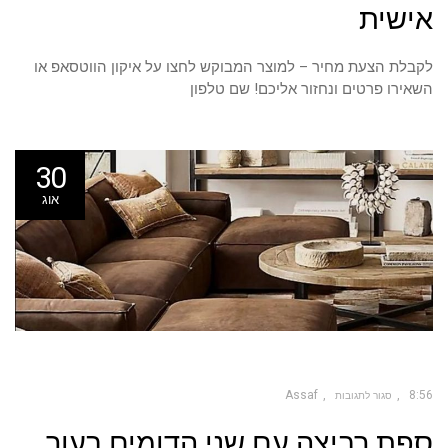
אישית
הזמנה
אישית
לקבלת הצעת מחיר – למוצר המבוקש לחצו על איקון הווטסאפ או
השאירו פרטים ונחזור אליכם! שם טלפון
30
אוג
Assaf
8:56
סגור לתגובות
על
ספת רביצה עם שני הדומים בעור
ספת
רביצה