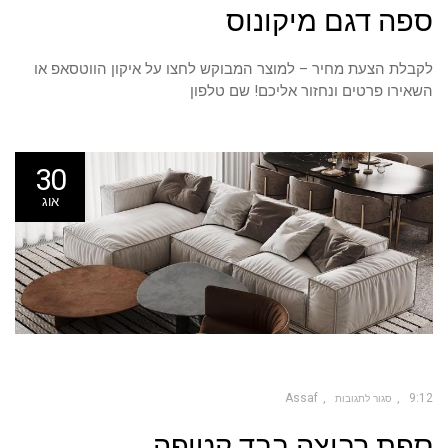
על
ספה דגם מיקונוס
ספה
דגם
מיקונוס
לקבלת הצעת מחיר – למוצר המבוקש לחצו על איקון הווטסאפ או
השאירו פרטים ונחזור אליכם! שם טלפון
30
אוג
Assaf
9:12
סגור לתגובות
על
ספת רביצה בבד קטיפה
ספת
רביצה