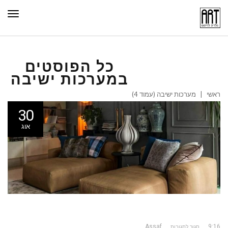
תפר
כל הפוסטים
ב
מערכות ישיבה
ראשי
|
מערכות ישיבה (עמוד 4)
30
אוג
Assaf
9:16
סגור לתגובות