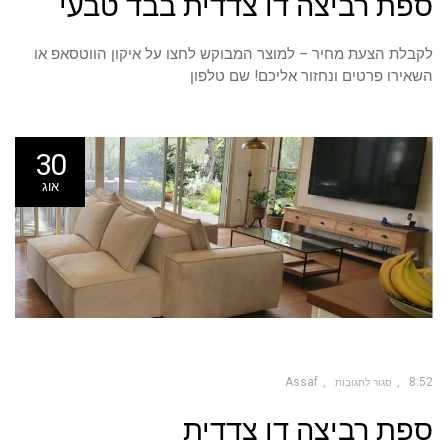
ספת רביצה דו צדדית בבד טבעי
רביצה
דו
צדדית
בבד
טבעי
לקבלת הצעת מחיר – למוצר המבוקש לחצו על איקון הווטסאפ או
השאירו פרטים ונחזור אליכם! שם טלפון
30
אוג
Assaf
8:52
סגור לתגובות
על
ספת רביצה דו צדדית
ספת
רביצה
דו
צדדית