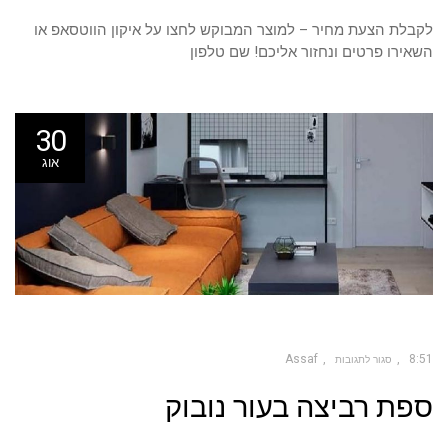
לקבלת הצעת מחיר – למוצר המבוקש לחצו על איקון הווטסאפ או
השאירו פרטים ונחזור אליכם! שם טלפון
30
אוג
Assaf
8:51
סגור לתגובות
על
ספת רביצה בעור נובוק
ספת
רביצה
בעור
נובוק