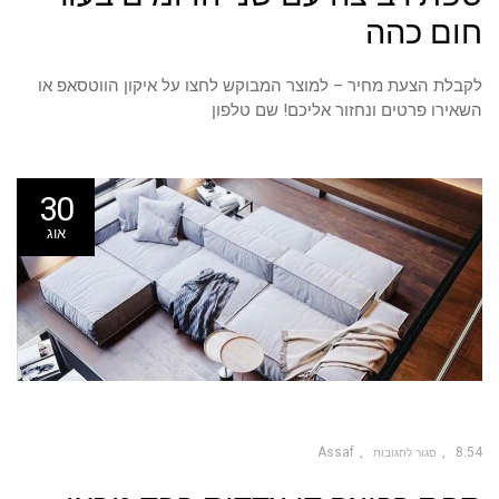
עם
שני
חום כהה
הדומים
בעור
חום
כהה
לקבלת הצעת מחיר – למוצר המבוקש לחצו על איקון הווטסאפ או
השאירו פרטים ונחזור אליכם! שם טלפון
30
אוג
Assaf
8:54
סגור לתגובות
על
ספת