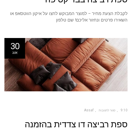
בבד
קטיפה
לקבלת הצעת מחיר – למוצר המבוקש לחצו על איקון הווטסאפ או
השאירו פרטים ונחזור אליכם! שם טלפון
30
אוג
Assaf
9:10
סגור לתגובות
על
ספת רביצה דו צדדית בהזמנה
ספת
רביצה
דו
צדדית
בהזמנה